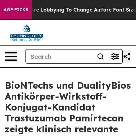
re Lobbying To Change Airfare Font Sizes. It’s Gonna C
AGP PICKS
BioNTechs und DualityBios
Antikörper-Wirkstoff-
Konjugat-Kandidat
Trastuzumab Pamirtecan
zeigte klinisch relevante