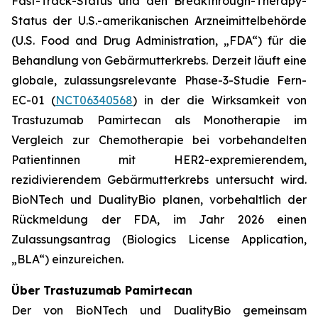
Fast-Track-Status und den Breakthrough-Therapy-
Status der U.S.-amerikanischen Arzneimittelbehörde
(U.S. Food and Drug Administration, „FDA“) für die
Behandlung von Gebärmutterkrebs. Derzeit läuft eine
globale, zulassungsrelevante Phase-3-Studie Fern-
EC-01 (
NCT06340568
) in der die Wirksamkeit von
Trastuzumab Pamirtecan als Monotherapie im
Vergleich zur Chemotherapie bei vorbehandelten
Patientinnen mit HER2-expremierendem,
rezidivierendem Gebärmutterkrebs untersucht wird.
BioNTech und DualityBio planen, vorbehaltlich der
Rückmeldung der FDA, im Jahr 2026 einen
Zulassungsantrag (Biologics License Application,
„BLA“) einzureichen.
Über Trastuzumab Pamirtecan
Der von BioNTech und DualityBio gemeinsam