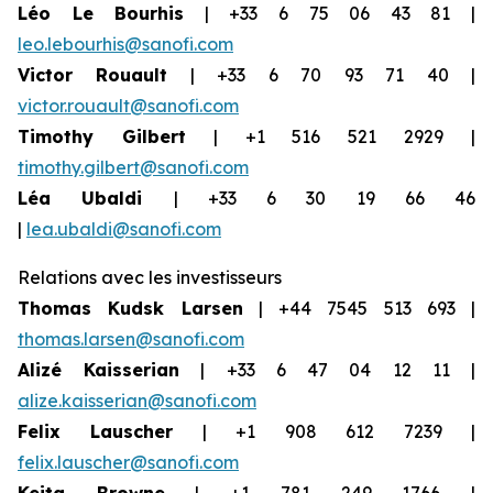
Léo Le Bourhis
| +33 6 75 06 43 81 |
leo.lebourhis@sanofi.com
Victor Rouault
| +33 6 70 93 71 40 |
victor.rouault@sanofi.com
Timothy Gilbert
| +1 516 521 2929 |
timothy.gilbert@sanofi.com
Léa Ubaldi
| +33 6 30 19 66 46
|
lea.ubaldi@sanofi.com
Relations avec les investisseurs
Thomas Kudsk Larsen
| +44 7545 513 693 |
thomas.larsen@sanofi.com
Alizé Kaisserian
| +33 6 47 04 12 11 |
alize.kaisserian@sanofi.com
Felix Lauscher
| +1 908 612 7239 |
felix.lauscher@sanofi.com