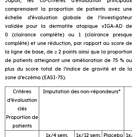
Japon, les co-critères d’évaluation principaux
comprenaient la proportion de patients avec une
échelle d’évaluation globale de l’investigateur
validée pour la dermatite atopique vIGA-AD de
0 (clairance complète) ou 1 (clairance presque
complète) et une réduction, par rapport au score de
la ligne de base, de ≥ 2 points ainsi que la proportion
de patients atteignant une amélioration de 75 % ou
plus du score total de l’indice de gravité et de la
zone d’eczéma (EASI-75).
Critères
Imputation des non-répondeurs*
P
d’évaluation
clés
Proportion de
patients
1x/4 sem.
1x/12 sem.
Placebo
1x/4