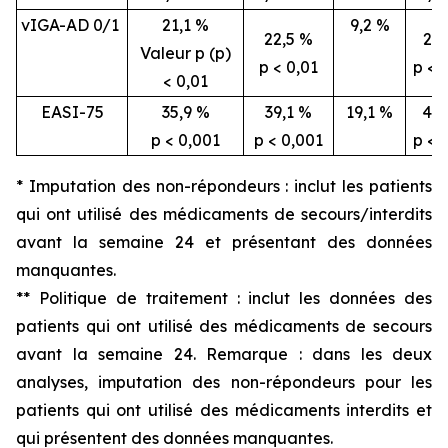
vIGA-AD 0/1
21,1 %
9,2 %
22,5 %
26,
Valeur p (p)
p < 0,01
p < 
< 0,01
EASI-75
35,9 %
39,1 %
19,1 %
46,
p < 0,001
p < 0,001
p < 
* Imputation des non-répondeurs : inclut les patients
qui ont utilisé des médicaments de secours/interdits
avant la semaine 24 et présentant des données
manquantes.
** Politique de traitement : inclut les données des
patients qui ont utilisé des médicaments de secours
avant la semaine 24. Remarque : dans les deux
analyses, imputation des non-répondeurs pour les
patients qui ont utilisé des médicaments interdits et
qui présentent des données manquantes.