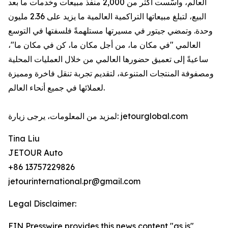
العالم، وأسّست أكثر من 2,000 منفذ مبيعات وخدمات ما بعد
البيع، لتبلغ مبيعاتها التراكمية العالمية ما يزيد على 2.36 مليون
وحدة. وتمضي جيتور في مسيرتها مستلهمةً فلسفتها في التوسع
العالمي "في مكان ما، من أجل مكان ما، كن في مكان ما"،
ساعيةً إلى تعميق حضورها العالمي من خلال العمليات المحلية
ومصفوفة المنتجات المتنوعة، لتقديم تجربة تنقل فاخرة ومميزة
لعملائها في جميع أنحاء العالم.
لمزيد من المعلومات، يرجى زيارة: jetourglobal.com
Tina Liu
JETOUR Auto
+86 13757229826
jetourinternational.pr@gmail.com
Legal Disclaimer:
EIN Presswire provides this news content "as is"