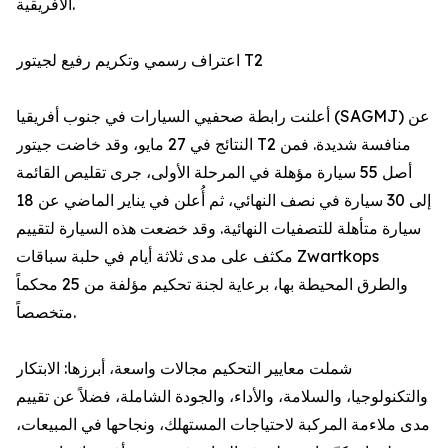
الأفريقية.
اعتراف رسمي وتكريم رفيع لجيتور T2
أعلنت رابطة صحفيي السيارات في جنوب أفريقيا (SAGMJ) عن
النتائج في 27 مايو، وقد خاضت جيتور T2 منافسة شديدة. فمن
أصل 55 سيارة مؤهلة في المرحلة الأولى، جرى تقليص القائمة
إلى 30 سيارة في نصف النهائي، ثم أُعلن في يناير الماضي عن 18
سيارة متأهلة للتصفيات النهائية. وقد خضعت هذه السيارة لتقييم
مكثف على مدى ثلاثة أيام في حلبة سباقات Zwartkops
والطرق المحيطة بها، برعاية لجنة تحكيم مؤلفة من 25 محكماً
متخصصاً.
شملت معايير التحكيم مجالات واسعة، أبرزها: الابتكار
والتكنولوجيا، والسلامة، والأداء، والجودة الشاملة، فضلاً عن تقييم
مدى ملاءمة المركبة لاحتياجات المستهلك، ونجاحها في المبيعات،