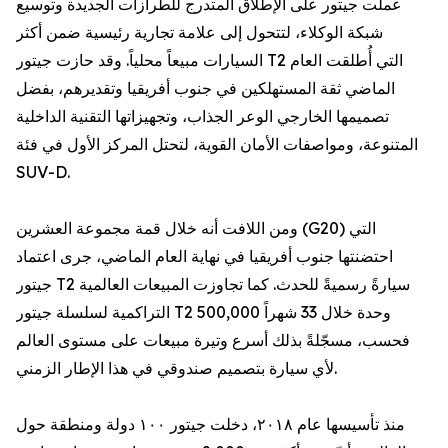
عملت جيتور على الإطلاق المتدرج للطرازات الجديدة وتوسيع
شبكة الوكلاء، لتتحول إلى علامة تجارية رئيسية ضمن أكثر
السيارات مبيعاً محلياً. وقد حازت جيتور T2 التي أُطلقت العام
الماضي ثقة المستهلكين في جنوب أفريقيا وتقديرهم، بفضل
تصميمها الخارجي الوعر الجذاب، وتجهيزاتها التقنية الداخلية
المتنوعة، ومواصفات الأمان القوية، لتحتل المركز الأول في فئة
SUV-D.
ومن اللافت أنه خلال قمة مجموعة العشرين (G20) التي
احتضنتها جنوب أفريقيا في نهاية العام الماضي، جرى اعتماد
جيتور T2 سيارةً رسميةً للحدث. كما تجاوزت المبيعات العالمية
التراكمية لسلسلة جيتور T2 500,000 وحدة خلال 33 شهراً
فحسب، مسجّلةً بذلك أسرع وتيرة مبيعات على مستوى العالم
لأي سيارة بتصميم صندوقي في هذا الإطار الزمني.
منذ تأسيسها عام ٢٠١٨، دخلت جيتور ١٠٠ دولة ومنطقة حول