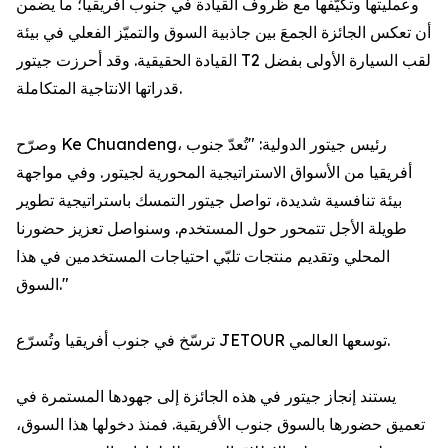
وعمليتها وتكيّفها مع ظروف القيادة في جنوب أفريقيا؛ ما يضمن
أن تعكس الجائزة الجمعَ بين جاذبية السوق والتميّز الفعلي في بيئة
القيادة الحقيقية. وقد أحرزت جيتور T2 لقب السيارة الأولى بفضل
قدراتها الانتاجية المتكاملة.
وصرّح Ke Chuandeng، رئيس جيتور الدولية: "تُعدّ جنوب
أفريقيا من الأسواق الاستراتيجية المحورية لجيتور. وفي مواجهة
بيئة تنافسية شديدة، تواصل جيتور التمسك باستراتيجية تطوير
طويلة الأجل تتمحور حول المستخدم. وسنواصل تعزيز حضورنا
المحلي وتقديم منتجات تلبّي احتياجات المستخدمين في هذا
السوق."
ترسّخ في جنوب أفريقيا وتُسرّع JETOUR توسعها العالمي.
يستند إنجاز جيتور في هذه الجائزة إلى جهودها المستمرة في
تعميق حضورها بالسوق جنوب الأفريقية. فمنذ دخولها هذا السوق،