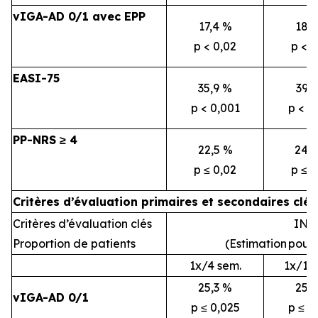
vIGA-AD 0/1 avec EPP
17,4 %
18,
p < 0,02
p < 0
EASI-75
35,9 %
39,1
p < 0,001
p < 0
PP-NRS ≥ 4
22,5 %
24,
p ≤ 0,02
p ≤ 0
Critères d’évaluation primaires et secondaires clé
Critères d’évaluation clés
INR
Proportion de patients
(Estimation
pour 
1x/4 sem.
1x/12
25,3 %
25,
vIGA-AD 0/1
p ≤ 0,025
p ≤ 0