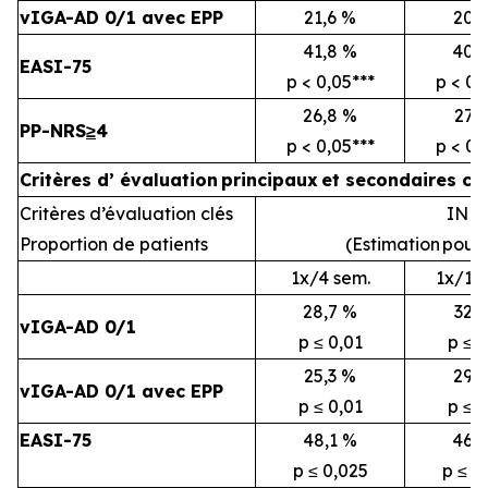
vIGA-AD 0/1 avec EPP
21,6 %
20,
41,8 %
40,
EASI-75
p < 0,05***
p < 0,
26,8 %
27,2
PP-NRS
≥
4
p < 0,05***
p < 0,
Critères d’
évaluation
principaux
et secondaires cl
Critères d’évaluation clés
INR*
Proportion de patients
(Estimation
pour 
1x/4 sem.
1x/12
28,7 %
32,3
vIGA-AD 0/1
p ≤ 0,01
p ≤ 0
25,3 %
29,1
vIGA-AD 0/1 avec EPP
p ≤ 0,01
p ≤ 0
EASI-75
48,1 %
46,
p ≤ 0,025
p ≤ 0