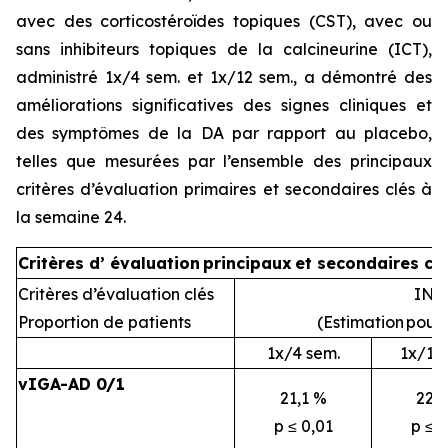
avec des corticostéroïdes topiques (CST), avec ou
sans inhibiteurs topiques de la calcineurine (ICT),
administré 1x/4 sem. et 1x/12 sem., a démontré des
améliorations significatives des signes cliniques et
des symptômes de la DA par rapport au placebo,
telles que mesurées par l’ensemble des principaux
critères d’évaluation primaires et secondaires clés à
la semaine 24.
Critères d’
évaluation
principaux
et secondaires cl
Critères d’évaluation clés
INR
Proportion de patients
(Estimation
pour 
1x/4 sem.
1x/12
vIGA-AD 0/1
21,1 %
22,
p ≤ 0,01
p ≤ 0