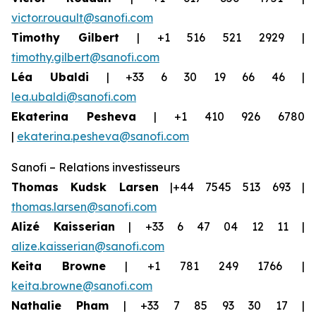
victor.rouault@sanofi.com
Timothy Gilbert
| +1 516 521 2929 |
timothy.gilbert@sanofi.com
Léa Ubaldi
| +33 6 30 19 66 46 |
lea.ubaldi@sanofi.com
Ekaterina Pesheva
| +1 410 926 6780
|
ekaterina.pesheva@sanofi.com
Sanofi – Relations investisseurs
Thomas Kudsk Larsen
|+44 7545 513 693 |
thomas.larsen@sanofi.com
Alizé Kaisserian
| +33 6 47 04 12 11 |
alize.kaisserian@sanofi.com
Keita Browne
| +1 781 249 1766 |
keita.browne@sanofi.com
Nathalie Pham
| +33 7 85 93 30 17 |