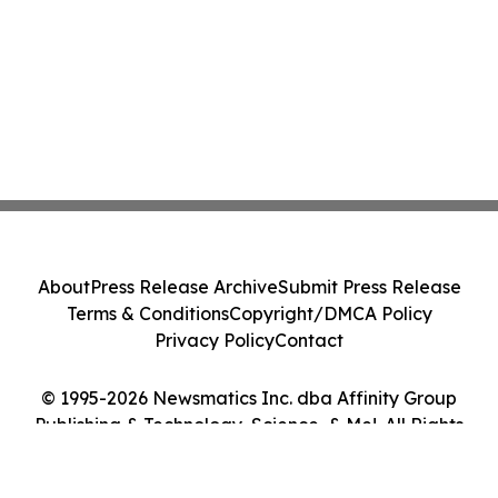
About
Press Release Archive
Submit Press Release
Terms & Conditions
Copyright/DMCA Policy
Privacy Policy
Contact
© 1995-2026 Newsmatics Inc. dba Affinity Group
Publishing & Technology, Science, & Me!. All Rights
Reserved.